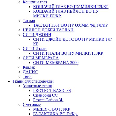
Кошачий глаз
КОШАЧИЙ ГЛАЗ ВО ПУ МИЛКИ ГЛ/КР
КОШАЧИЙ ГЛАЗ НЕЙЛОН ВО ПУ
МИЛКИ ГЛ/КР
Таслан
ТАСЛАН 330Т ВО ПУ 600ММ ФД ГЛ/КР
НЕЙЛОН ДОББИ ТАСЛАН
СИТИ ДЖОЙН
СИТИ ДЖОЙН ДОТС ВО ПУ МИЛКИ ГЛ/
КР
СИТИ Итали
СИТИ ИТАЛИ ВО ПУ МИЛКИ ГЛ/КР
СИТИ МЕМБРАНА
СИТИ МЕМБРАНА 3000
Кевлар
ДАНИЯ
Твил
Ткани для спецодежды
Защитные ткани
PROTECT BASIC 3S
Спанбонд СС
Protect Carbon 3L
Смесовые
МЕДЕЯ-1 ВО ГЛ/КР
ГАЛАКТИКА ВО Гл/Кр.