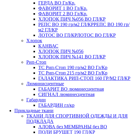
ГЕРДА ВО Гл/Кр.
ФАВОРИТ 1 ВО Гл/Кр.
ФАВОРИТ 2 ВО Гл/Кр.
ХЛОПОК ПИЧ №056 ВО ГЛ/КР
РЕПС ВО 190 гр/м2 ГЛ/КР
РЕПС ВО 190 гр/
м2 ГЛ/КР
ЛОТОС ВО ГЛ/КР
ЛОТОС ВО ГЛ/КР
Хлопок
КАНВАС
ХЛОПОК ПИЧ №056
ХЛОПОК ПИЧ №141 ВО ГЛ/КР
Рип-Стоп
TC Рип-Стоп 190 гр/м2 ВО Гл/Кр
TC Рип-Стоп 215 гр/м2 ВО Гл/Кр
ГАЛАКТИКА РИП-СТОП 160 ГР/М2 ГЛ/КР
Люминисцентные
ГАБАРИТ ВО люминесцентная
СИГНАЛ люминесцентная
Габардин
ГАБАРДИН гл/кр
Прикладные ткани
ТКАНИ ДЛЯ СПОРТИВНОЙ ОДЕЖДЫ И ДЛЯ
ПОДКЛАДА
АЛОВА без МЕМБРАНЫ без ВО
ПОЛИ БРУШЕТ 190 ГЛ/КР