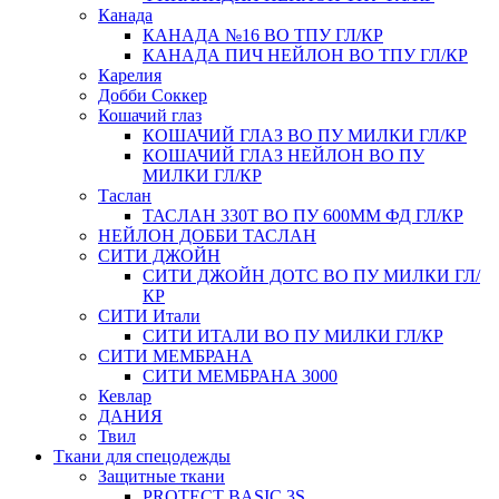
Канада
КАНАДА №16 ВО ТПУ ГЛ/КР
КАНАДА ПИЧ НЕЙЛОН ВО ТПУ ГЛ/КР
Карелия
Добби Соккер
Кошачий глаз
КОШАЧИЙ ГЛАЗ ВО ПУ МИЛКИ ГЛ/КР
КОШАЧИЙ ГЛАЗ НЕЙЛОН ВО ПУ
МИЛКИ ГЛ/КР
Таслан
ТАСЛАН 330Т ВО ПУ 600ММ ФД ГЛ/КР
НЕЙЛОН ДОББИ ТАСЛАН
СИТИ ДЖОЙН
СИТИ ДЖОЙН ДОТС ВО ПУ МИЛКИ ГЛ/
КР
СИТИ Итали
СИТИ ИТАЛИ ВО ПУ МИЛКИ ГЛ/КР
СИТИ МЕМБРАНА
СИТИ МЕМБРАНА 3000
Кевлар
ДАНИЯ
Твил
Ткани для спецодежды
Защитные ткани
PROTECT BASIC 3S