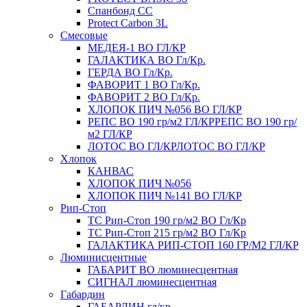
Спанбонд СС
Protect Carbon 3L
Смесовые
МЕДЕЯ-1 ВО ГЛ/КР
ГАЛАКТИКА ВО Гл/Кр.
ГЕРДА ВО Гл/Кр.
ФАВОРИТ 1 ВО Гл/Кр.
ФАВОРИТ 2 ВО Гл/Кр.
ХЛОПОК ПИЧ №056 ВО ГЛ/КР
РЕПС ВО 190 гр/м2 ГЛ/КР
РЕПС ВО 190 гр/
м2 ГЛ/КР
ЛОТОС ВО ГЛ/КР
ЛОТОС ВО ГЛ/КР
Хлопок
КАНВАС
ХЛОПОК ПИЧ №056
ХЛОПОК ПИЧ №141 ВО ГЛ/КР
Рип-Стоп
TC Рип-Стоп 190 гр/м2 ВО Гл/Кр
TC Рип-Стоп 215 гр/м2 ВО Гл/Кр
ГАЛАКТИКА РИП-СТОП 160 ГР/М2 ГЛ/КР
Люминисцентные
ГАБАРИТ ВО люминесцентная
СИГНАЛ люминесцентная
Габардин
ГАБАРДИН гл/кр