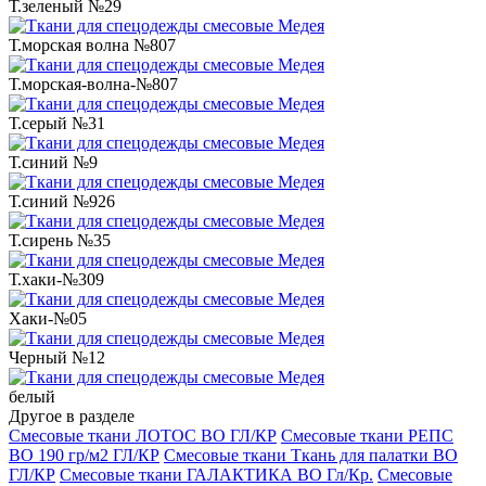
Т.зеленый №29
Т.морская волна №807
Т.морская-волна-№807
Т.серый №31
Т.синий №9
Т.синий №926
Т.сирень №35
Т.хаки-№309
Хаки-№05
Черный №12
белый
Другое в разделе
Смесовые ткани ЛОТОС ВО ГЛ/КР
Смесовые ткани РЕПС
ВО 190 гр/м2 ГЛ/КР
Смесовые ткани Ткань для палатки ВО
ГЛ/КР
Смесовые ткани ГАЛАКТИКА ВО Гл/Кр.
Смесовые