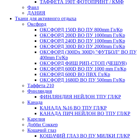
ТАФФЕТА 190Т ФОТОПРИНТ / КМФ
Фаил
ДАНИЯ
Ткани для активного отдыха
Оксфорд
ОКСФОРД 150D ВО ПУ 800mm Гл/Кр
ОКСФОРД 200D ВО ПУ 1000mm Гл/Кр
ОКСФОРД 240D ВО ПУ 1000mm Гл/Кр
ОКСФОРД 300D ВО ПУ 2000mm Гл/Кр
ОКСФОРД (300Dx 300D) "ФУТБОЛ" ВО ПУ
400mm Гл/Кр
ОКСФОРД ФИШ РИП-СТОП (ЧЕШУЯ)
ОКСФОРД 600D ВО ПУ 1000 mm Гл/Кр
ОКСФОРД 600D ВО ПВХ Гл/Кр
ОКСФОРД 1680D ВО ПУ 500mm Гл/Кр
Таффета 210
Финляндия
ФИНЛЯНДИЯ НЕЙЛОН ТПУ ГЛ/КР
Канада
КАНАДА №16 ВО ТПУ ГЛ/КР
КАНАДА ПИЧ НЕЙЛОН ВО ТПУ ГЛ/КР
Карелия
Добби Соккер
Кошачий глаз
КОШАЧИЙ ГЛАЗ ВО ПУ МИЛКИ ГЛ/КР