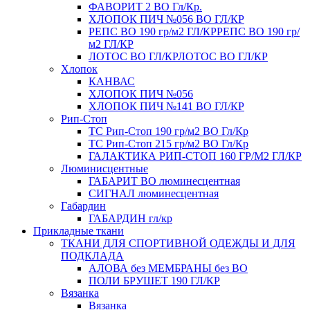
ФАВОРИТ 2 ВО Гл/Кр.
ХЛОПОК ПИЧ №056 ВО ГЛ/КР
РЕПС ВО 190 гр/м2 ГЛ/КР
РЕПС ВО 190 гр/
м2 ГЛ/КР
ЛОТОС ВО ГЛ/КР
ЛОТОС ВО ГЛ/КР
Хлопок
КАНВАС
ХЛОПОК ПИЧ №056
ХЛОПОК ПИЧ №141 ВО ГЛ/КР
Рип-Стоп
TC Рип-Стоп 190 гр/м2 ВО Гл/Кр
TC Рип-Стоп 215 гр/м2 ВО Гл/Кр
ГАЛАКТИКА РИП-СТОП 160 ГР/М2 ГЛ/КР
Люминисцентные
ГАБАРИТ ВО люминесцентная
СИГНАЛ люминесцентная
Габардин
ГАБАРДИН гл/кр
Прикладные ткани
ТКАНИ ДЛЯ СПОРТИВНОЙ ОДЕЖДЫ И ДЛЯ
ПОДКЛАДА
АЛОВА без МЕМБРАНЫ без ВО
ПОЛИ БРУШЕТ 190 ГЛ/КР
Вязанка
Вязанка