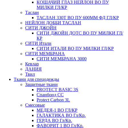
КОШАЧИЙ ГЛАЗ НЕЙЛОН ВО ПУ
МИЛКИ ГЛ/КР
Таслан
ТАСЛАН 330Т ВО ПУ 600ММ ФД ГЛ/КР
НЕЙЛОН ДОББИ ТАСЛАН
СИТИ ДЖОЙН
СИТИ ДЖОЙН ДОТС ВО ПУ МИЛКИ ГЛ/
КР
СИТИ Итали
СИТИ ИТАЛИ ВО ПУ МИЛКИ ГЛ/КР
СИТИ МЕМБРАНА
СИТИ МЕМБРАНА 3000
Кевлар
ДАНИЯ
Твил
Ткани для спецодежды
Защитные ткани
PROTECT BASIC 3S
Спанбонд СС
Protect Carbon 3L
Смесовые
МЕДЕЯ-1 ВО ГЛ/КР
ГАЛАКТИКА ВО Гл/Кр.
ГЕРДА ВО Гл/Кр.
ФАВОРИТ 1 ВО Гл/Кр.