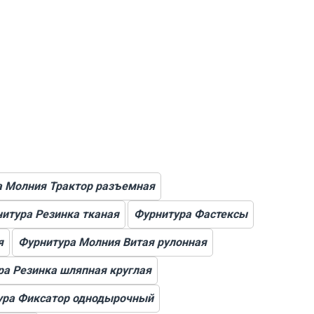
а Молния Трактор разъемная
итура Резинка тканая
Фурнитура Фастексы
я
Фурнитура Молния Витая рулонная
ра Резинка шляпная круглая
ура Фиксатор однодырочный